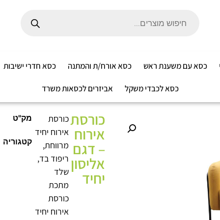
כסא עם משענת ראש
כסא אורח/ת והמתנה
כסא חדרי ישיבות
כסא לכבדי משקל
אביזרים לכסאות משרד
כורסת
כורסת
מק"ט
אירוח
אירוח יחיד
קטגוריה
– דגם
מרווחת,
ריפוד בד,
אליסון
שלד
יחיד
מתכת
כורסת
אירוח יחיד