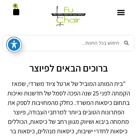
0
כסא עם משענת ראש
כסא שרטט
כסא לכבדי משקל
אביזרים לכסאות משרד
כסא חדרי ישיבות
כסא יוקרתי וקלאסי
כסא מחשב עבודה וגיימינג
ספות כורסאות המתנה
כסא סטודנט
כסא אורח/ת והמתנה
כסא מנהלים/ות
ברוכים הבאים לפיוצר
"בית המותג המוביל של ארטל ציוד משרדי, שמאז
הקמתה לפני 25 שנה הפכה לסמל של חדשנות ואיכות
בתחום כיסאות המשרד. כחלק מהמחויבות לספק את
הפתרונות הטובים ביותר למרחבי העבודה, פיוצר
מתמחה ביבוא ושיווק מגוון רחב של כיסאות, הכוללים
כיסאות לחדרי ישיבות, כיסאות מנהלים, כיסאות בר