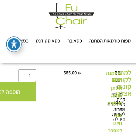
ספות כורסאות המתנה
כסא בר
כסא סטודנט
כסא שרטט
למה
בהזמנת
₪
585.00
65-
לקוחות
כמות
606-
קונים
11-
תינתן
הוספה לס
אצלנו:
77-0
הנחה
קניה
כסא
מיוחדת
מאובטחת
ושירות
בר
לקוחות
אנא
מעולה
חייגו
למספר