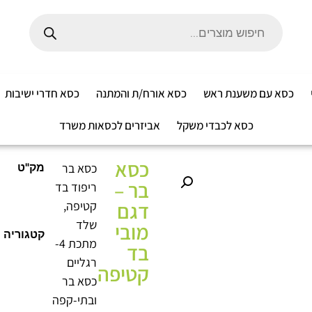
כסא עם משענת ראש
כסא אורח/ת והמתנה
כסא חדרי ישיבות
כסא לכבדי משקל
אביזרים לכסאות משרד
כסא
כסא בר
מק"ט
בר –
ריפוד בד
דגם
קטיפה,
שלד
מובי
קטגוריה
מתכת 4-
בד
רגליים
קטיפה
כסא בר
ובתי-קפה