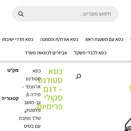
כסא עם משענת ראש
כסא אורח/ת והמתנה
כסא חדרי ישיבות
כסא לכבדי משקל
אביזרים לכסאות משרד
כסא
כסא
מק"ט
סטודנט
סטודנט
– דגם
ארגונמי –
מידה 6,
סקולי
קטגוריה
גב-מושב
פרימיום
פלסטיק,
שלד מתכת
עם בסיס