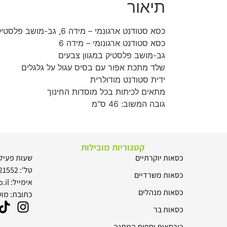
תיאור
כסא סטודנט ארגונמי – מידה 6, גב-מושב פלסטיק, שלד מתכת עם בסיס עגול על גלגלים, ידית מודולרית
כסא סטודנט ארגונומי – מידה 6
גב-מושב פלסטיק במגוון צבעים
שלד מתכת אפור עם בסיס עגול על גלגלים
ידית סטודנט מודולרית
מתאים לכיתות בכל מוסדות החינוך
גובה המשוב: 46 ס"מ
קטגוריות מובילות
כסאות יוקרתיים
שעות פעילות: 8:00 –
טל': 052-8321552
כסאות משרדיים
אימייל: tal@fuchair.co.il
כסאות מנהלים
כתובת: מוש
כסאות בר
כורסאות וספות המתנה