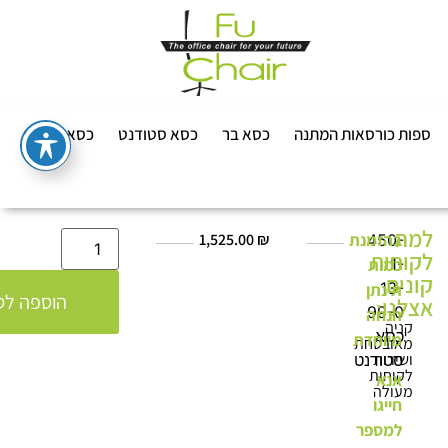
ספות כורסאות המתנה
כסא בר
כסא סטודנט
כסא שרטט
למה
בהזמנת
₪
1,525.00
450-
לקוחות
1-
כמות
קונים
13-
תינתן
הוספה לס
אצלנו:
99-0
הנחה
קניה
כסא
מיוחדת
מאובטחת
ושירות
סטודנט
לקוחות
אנא
מעולה
חייגו
למספר